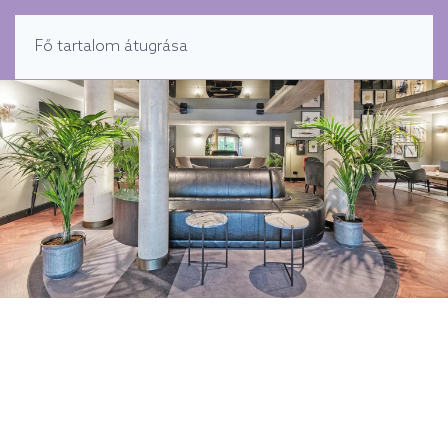
MENÜ
Fő tartalom átugrása