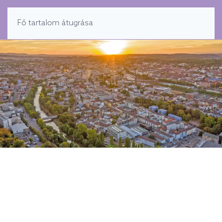
MENÜ
Fő tartalom átugrása