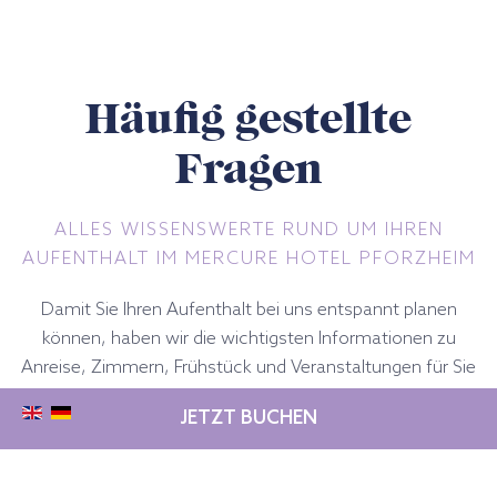
Häufig gestellte
Fragen
ALLES WISSENSWERTE RUND UM IHREN
AUFENTHALT IM MERCURE HOTEL PFORZHEIM
Damit Sie Ihren Aufenthalt bei uns entspannt planen
können, haben wir die wichtigsten Informationen zu
Anreise, Zimmern, Frühstück und Veranstaltungen für Sie
zusammengestellt. Sollte Ihre Frage hier nicht
JETZT BUCHEN
beantwortet werden, hilft Ihnen unser Team gerne weiter.